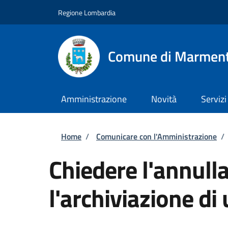
Salta al contenuto principale
Skip to footer content
Regione Lombardia
Comune di Marmen
Amministrazione
Novità
Servizi
Briciole di pane
Home
/
Comunicare con l'Amministrazione
/
Chiedere l'annull
l'archiviazione di