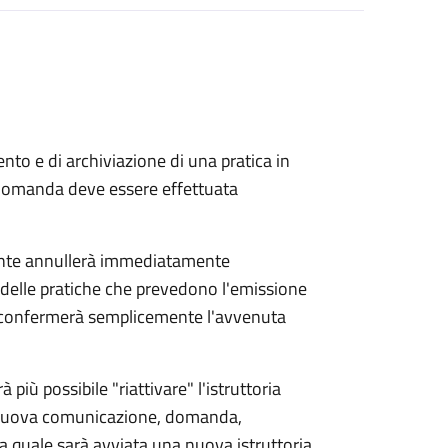
to e di archiviazione di una pratica in
 domanda deve essere effettuata
ente annullerà immediatamente
ria delle pratiche che prevedono l'emissione
e confermerà semplicemente l'avvenuta
 più possibile "riattivare" l'istruttoria
a nuova comunicazione, domanda,
r la quale sarà avviata una nuova istruttoria.