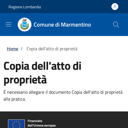
Salta al contenuto principale
Skip to footer content
Regione Lombardia
Comune di Marmentino
Briciole di pane
Home
/
Copia dell'atto di proprietà
Copia dell'atto di
proprietà
È necessario allegare il documento Copia dell'atto di proprietà
alla pratica.