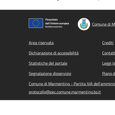
Comune di M
Footer menu
Area riservata
Crediti
Dichiarazione di accessibilità
Contatt
Statistiche del portale
Leggi l
Segnalazione disservizio
Piano d
Comune di Marmentino - Partita IVA dell'ammini
protocollo@pec.comune.marmentino.bs.it