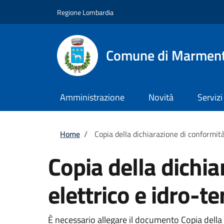
Salta al contenuto principale
Skip to footer content
Regione Lombardia
Comune di Marmen
Amministrazione
Novità
Servizi
Briciole di pane
Home
/
Copia della dichiarazione di conformità
Copia della dichia
elettrico e idro-t
È necessario allegare il documento Copia della 