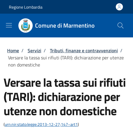
Salta al contenuto principale
Skip to footer content
Regione Lombardia
Comune di Marmentino
Briciole di pane
Home
/
Servizi
/
Tributi, finanze e contravvenzioni
/
Versare la tassa sui rifiuti (TARI): dichiarazione per utenze
non domestiche
Versare la tassa sui rifiuti
(TARI): dichiarazione per
utenze non domestiche
(
urn:nir:stato:legge:2013-12-27;147~art1
)