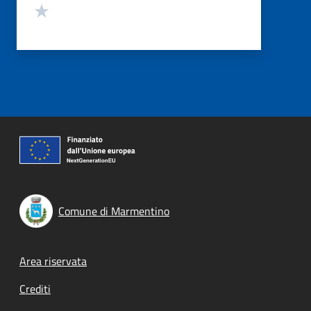
Valuta 1 stelle su 5
Comune di Marmentino
Footer menu
Area riservata
Crediti