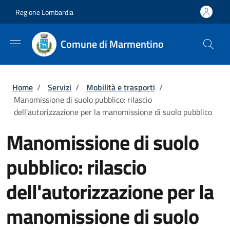
Salta al contenuto principale
Skip to footer content
Regione Lombardia
Comune di Marmentino
Briciole di pane
Home
/
Servizi
/
Mobilità e trasporti
/
Manomissione di suolo pubblico: rilascio
dell'autorizzazione per la manomissione di suolo pubblico
Manomissione di suolo
pubblico: rilascio
dell'autorizzazione per la
manomissione di suolo