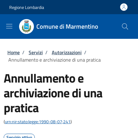
Salta al contenuto principale
Skip to footer content
Regione Lombardia
Comune di Marmentino
Briciole di pane
Home
/
Servizi
/
Autorizzazioni
/
Annullamento e archiviazione di una pratica
Annullamento e
archiviazione di una
pratica
(
urn:nir:stato:legge:1990-08-07;241
)
Servizio attivo