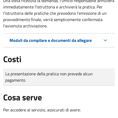
Una volta ricevuta la domanda, l'ufficio responsabile annullerà
immediatamente l'istruttoria e archivierà la pratica. Per
l’istruttoria delle pratiche che prevedono l'emissione di un
provvedimento finale, verrà semplicemente confermata
l'avvenuta archiviazione.
Moduli da compilare e documenti da allegare
Costi
Tipo di pagamento
Importo
La presentazione della pratica non prevede alcun
pagamento
Cosa serve
Per accedere al servizio, assicurati di avere: