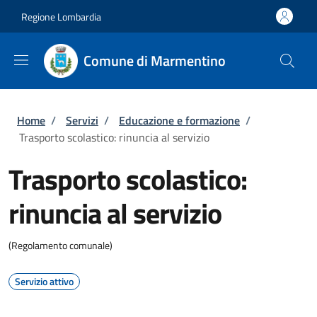
Salta al contenuto principale
Skip to footer content
Regione Lombardia
Comune di Marmentino
Briciole di pane
Home
/
Servizi
/
Educazione e formazione
/
Trasporto scolastico: rinuncia al servizio
Trasporto scolastico:
rinuncia al servizio
(Regolamento comunale)
Servizio attivo