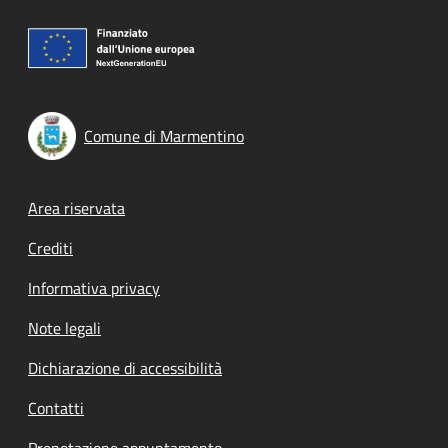
Comune di Marmentino
Footer menu
Area riservata
Crediti
Informativa privacy
Note legali
Dichiarazione di accessibilità
Contatti
Prenotazione appuntamento