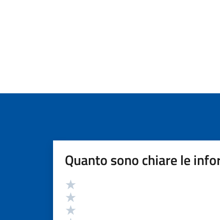
Quanto sono chiare le info
Valutazione
Valuta 5 stelle su 5
Valuta 4 stelle su 5
Valuta 3 stelle su 5