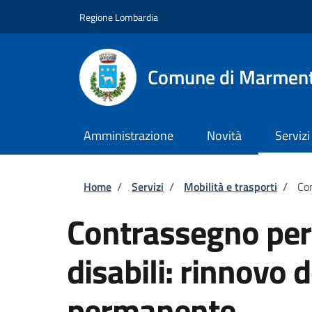
Salta al contenuto principale
Skip to footer content
Regione Lombardia
Comune di Marmen
Amministrazione
Novità
Servizi
Briciole di pane
Home
/
Servizi
/
Mobilità e trasporti
/
Con
Contrassegno per v
disabili: rinnovo
permanente