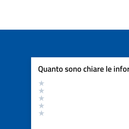
Quanto sono chiare le info
Valutazione
Valuta 5 stelle su 5
Valuta 4 stelle su 5
Valuta 3 stelle su 5
Valuta 2 stelle su 5
Valuta 1 stelle su 5