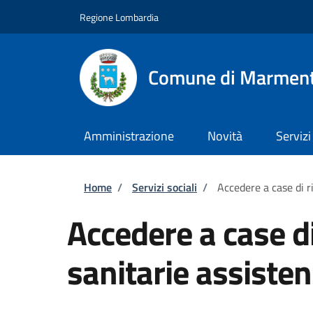
Salta al contenuto principale
Skip to footer content
Regione Lombardia
Comune di Marmen
Amministrazione
Novità
Servizi
Briciole di pane
Home
/
Servizi sociali
/
Accedere a case di r
Accedere a case d
sanitarie assisten