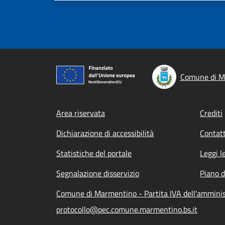
Comune di M
Footer menu
Area riservata
Crediti
Dichiarazione di accessibilità
Contatt
Statistiche del portale
Leggi l
Segnalazione disservizio
Piano d
Comune di Marmentino - Partita IVA dell'ammini
protocollo@pec.comune.marmentino.bs.it