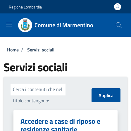
Salta al contenuto principale
Skip to footer content
Regione Lombardia
Comune di Marmentino
Briciole di pane
Home
/
Servizi sociali
Servizi sociali
Cerca i contenuti che nel
titolo contengono:
Accedere a case di riposo e
residenze sanitarie