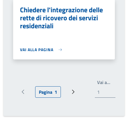
Chiedere l'integrazione delle
rette di ricovero dei servizi
residenziali
VAI ALLA PAGINA
Write th
Vai a…
Pagina
1
Pagina precedente
Pagina attuale
Prossima pagina