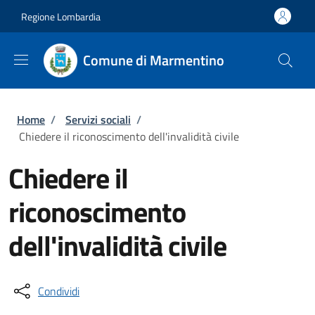
Salta al contenuto principale
Skip to footer content
Regione Lombardia
Comune di Marmentino
Briciole di pane
Home
/
Servizi sociali
/
Chiedere il riconoscimento dell'invalidità civile
Chiedere il
riconoscimento
dell'invalidità civile
Condividi