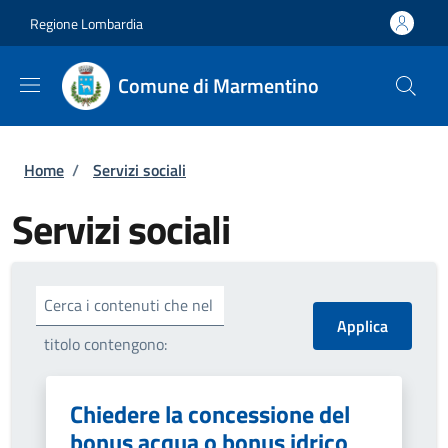
Salta al contenuto principale
Skip to footer content
Regione Lombardia
Comune di Marmentino
Briciole di pane
Home
/
Servizi sociali
Servizi sociali
Cerca i contenuti che nel
titolo contengono:
Chiedere la concessione del
bonus acqua o bonus idrico