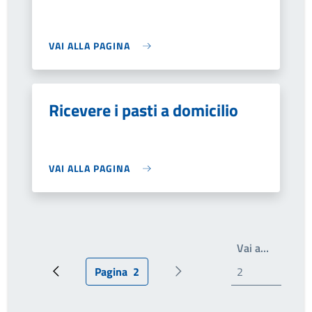
VAI ALLA PAGINA
Ricevere i pasti a domicilio
VAI ALLA PAGINA
Write th
Vai a…
Pagina
2
Pagina precedente
Pagina attuale
Prossima pagina